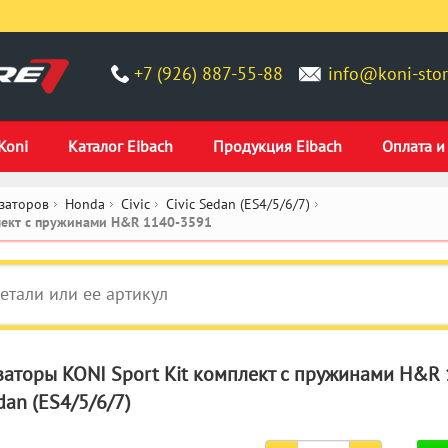
+7 (926) 887-55-88
info@koni-stor
Koni
Каталог Eibach
Продукция Eibach
Оплата и
заторов
Honda
Civic
Civic Sedan (ES4/5/6/7)
плект c пружинами H&R 1140-3591
аторы KONI Sport Kit комплект c пружинами H&R
dan (ES4/5/6/7)