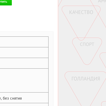
упить
, без снятия