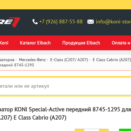
+7 (926) 887-55-88
info@koni-stor
Koni
Каталог Eibach
Продукция Eibach
Оплата и
заторов
Mercedes-Benz
E-Class (C207/ A207)
E Class Cabrio (A207)
передний 8745-1295
атор KONI Special-Active передний 8745-1295 для
207) E Class Cabrio (A207)