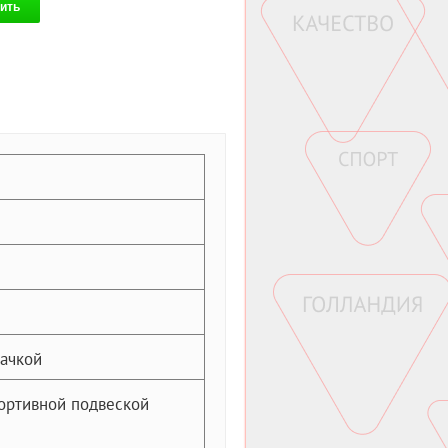
ить
качкой
ортивной подвеской