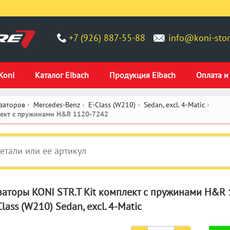
+7 (926) 887-55-88
info@koni-stor
Koni
Каталог Eibach
Продукция Eibach
Оплата и
заторов
Mercedes-Benz
E-Class (W210)
Sedan, excl. 4-Matic
лект c пружинами H&R 1120-7242
аторы KONI STR.T Kit комплект c пружинами H&R 
lass (W210) Sedan, excl. 4-Matic