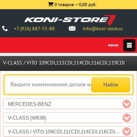
0 товаров —
0,00 руб.
+7 (926) 887-55-88
info@koni-store.ru
V-CLASS / VITO 109CDI,111CDI,114CDI,116CDI,119CDI
MERCEDES-BENZ
V-CLASS (W638)
V-CLASS / VITO 109CDI,111CDI,114CDI,116CDI,119CDI