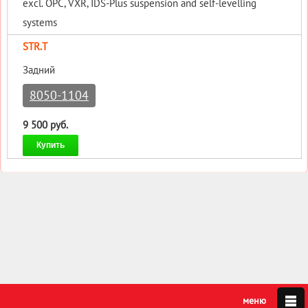
excl. OPC, VXR, IDS-Plus suspension and self-levelling
systems
STR.T
Задний
8050-1104
9 500 руб.
Купить