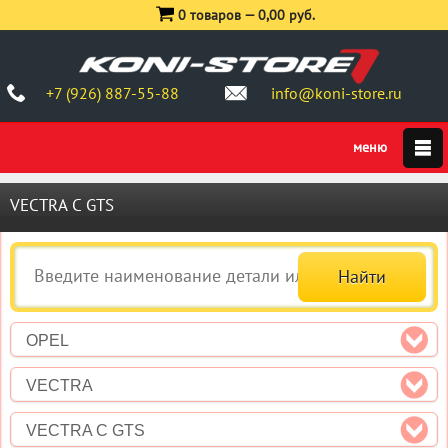
0 товаров —
0,00 руб.
+7 (926) 887-55-88
info@koni-store.ru
VECTRA C GTS
OPEL
VECTRA
VECTRA C GTS