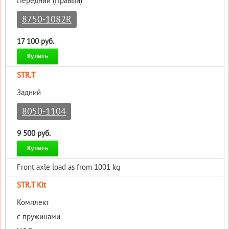
Передний (Правый)
8750-1082R
17 100 руб.
Купить
STR.T
Задний
8050-1104
9 500 руб.
Купить
Front axle load as from 1001 kg
STR.T Kit
Комплект
с пружинами