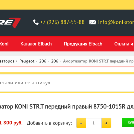
+7 (926) 887-55-88
info@koni-stor
Koni
Каталог Eibach
Продукция Eibach
Оплата и
заторов
Peugeot
206
206
Амортизатор KONI STR.T передний п
атор KONI STR.T передний правый 8750-1015R дл
Добавить в корзину:
1 800 руб.
Куп