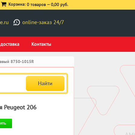
Корзина:
0 товаров —
0,00 руб.
e.ru
online-заказ 24/7
 доставка
Контакты
равый 8750-1015R
я Peugeot 206
ить