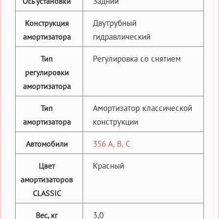
Задний
Ось установки
Двутрубный
Конструкция
гидравлический
амортизатора
Регулировка со снятием
Тип
регулировки
амортизатора
Амортизатор классической
Тип
конструкции
амортизатора
356 A, B, C
Автомобили
Красный
Цвет
амортизаторов
CLASSIC
3,0
Вес, кг