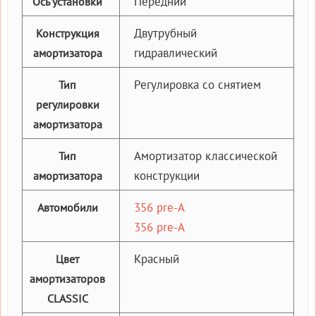
Передний
Ось установки
Двутрубный
Конструкция
гидравлический
амортизатора
Регулировка со снятием
Тип
регулировки
амортизатора
Амортизатор классической
Тип
конструкции
амортизатора
356 pre-A
Автомобили
356 pre-A
Красный
Цвет
амортизаторов
CLASSIC