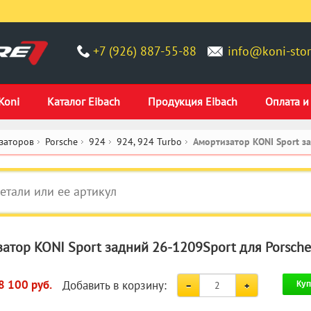
+7 (926) 887-55-88
info@koni-stor
Koni
Каталог Eibach
Продукция Eibach
Оплата и
заторов
Porsche
924
924, 924 Turbo
Амортизатор KONI Sport з
атор KONI Sport задний 26-1209Sport для Porsche
Добавить в корзину:
8 100 руб.
Куп