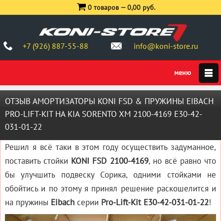
0 товаров —
0,00 руб.
+7 (926) 887-55-88
info@koni-store.ru
ОТЗЫВ АМОРТИЗАТОРЫ KONI FSD & ПРУЖИНЫ EIBACH
PRO-LIFT-KIT НА KIA SORENTO XM 2100-4169 E30-42-
031-01-22
Решил я всё таки в этом году осуществить задуманное,
поставить стойки
KONI FSD 2100-4169
, но всё равно что
бы улучшить подвеску Сорика, одними стойками не
обойтись и по этому я принял решение раскошелится и
на пружины
Eibach
серии
Pro-Lift-Kit E30-42-031-01-22
!