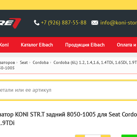
+7 (926) 887-55-88
info@koni-stor
Koni
Каталог Eibach
Продукция Eibach
Оплата и
заторов
Seat
Cordoba
Cordoba (6L) 1.2, 1.4,1.6, 1.4TDi, 1.6SDi, 1.9
50-1005
атор KONI STR.T задний 8050-1005 для Seat Cordoba (
1.9TDi