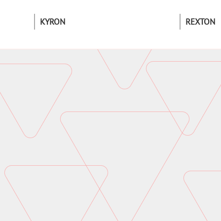
KYRON
REXTON