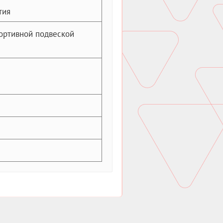
тия
ортивной подвеской