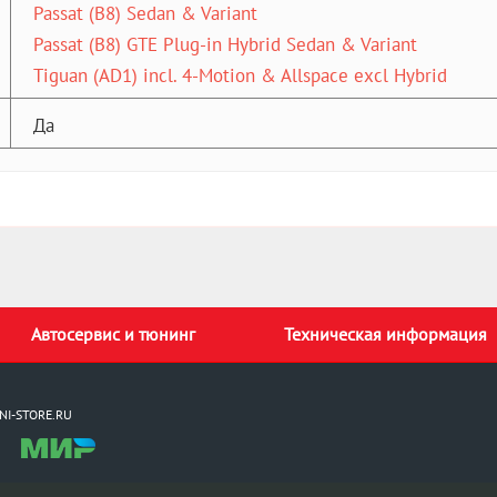
Passat (B8) Sedan & Variant
Passat (B8) GTE Plug-in Hybrid Sedan & Variant
Tiguan (AD1) incl. 4-Motion & Allspace excl Hybrid
Да
Автосервис и тюнинг
Техническая информация
NI-STORE.RU