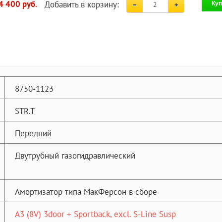
Добавить в корзину:
4 400 руб.
Куп
8750-1123
STR.T
Передний
Двутрубный газогидравлический
Амортизатор типа МакФерсон в сборе
A3 (8V) 3door + Sportback, excl. S-Line Susp