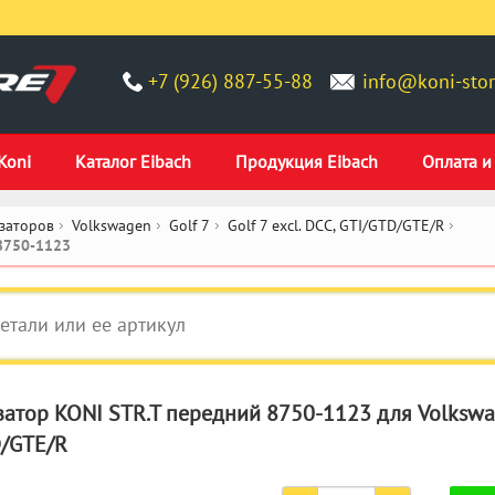
+7 (926) 887-55-88
info@koni-stor
Koni
Каталог Eibach
Продукция Eibach
Оплата и
заторов
Volkswagen
Golf 7
Golf 7 excl. DCC, GTI/GTD/GTE/R
 8750-1123
атор KONI STR.T передний 8750-1123 для Volkswagen
D/GTE/R