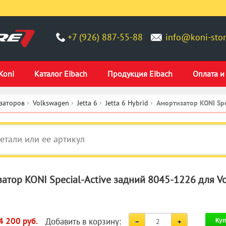
+7 (926) 887-55-88
info@koni-stor
Koni
Каталог Eibach
Продукция Eibach
Оплата и
заторов
Volkswagen
Jetta 6
Jetta 6 Hybrid
Амортизатор KONI Spe
атор KONI Special-Active задний 8045-1226 для Vol
Добавить в корзину:
4 200 руб.
Куп