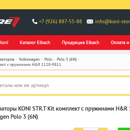
+7 (926) 887-55-88
info@koni-stor
Koni
Каталог Eibach
Продукция Eibach
Оплата и
заторов
Volkswagen
Polo
Polo 3 (6N)
лект c пружинами H&R 1120-9811
аторы KONI STR.T Kit комплект c пружинами H&R
gen Polo 3 (6N)