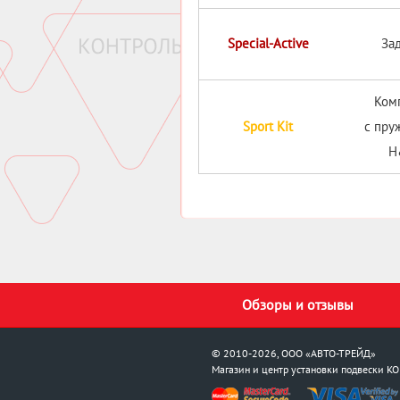
Special-Active
За
Ком
Sport Kit
с пру
H
Обзоры и отзывы
© 2010-2026, ООО «АВТО-ТРЕЙД»
Магазин и центр установки подвески
KO