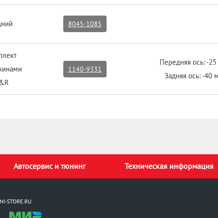
дний
8045-1085
плект
Передняя ось: -25
жинами
1140-9331
Задняя ось: -40 
&R
Автосервис и тюнинг
Техническая информация
NI-STORE.RU