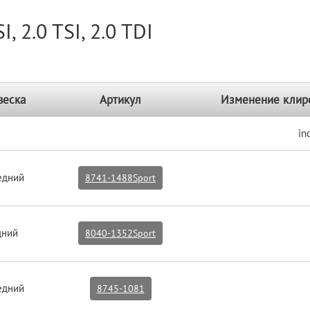
I, 2.0 TSI, 2.0 TDI
веска
Артикул
Изменение клир
in
едний
8741-1488Sport
дний
8040-1352Sport
едний
8745-1081