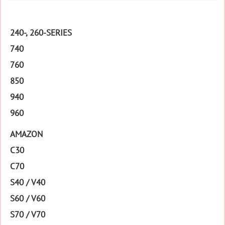
240-, 260-SERIES
740
760
850
940
960
AMAZON
C30
C70
S40 / V40
S60 / V60
S70 / V70