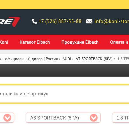
+7 (926) 887-55-88
info@koni-stor
Koni
Каталог Eibach
Продукция Eibach
Оплата и
 – официальный дилер | Россия
AUDI
A3 SPORTBACK (8PA)
1.8 TF
A3 SPORTBACK (8PA)
1.8 T