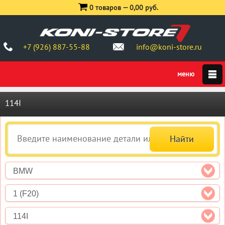
0 товаров —
0,00 руб.
+7 (926) 887-55-88
info@koni-store.ru
114I
BMW
1 (F20)
114I