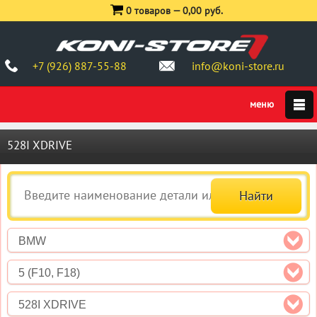
0 товаров —
0,00 руб.
+7 (926) 887-55-88
info@koni-store.ru
528I XDRIVE
BMW
5 (F10, F18)
528I XDRIVE