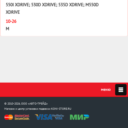
550I XDRIVE; 530D XDRIVE; 535D XDRIVE; M550D
XDRIVE
10-26
M
© 2010-2026, ООО «АВТО-ТРЕЙД»
Магазин и центр установки подвески
KONI-STORE.RU