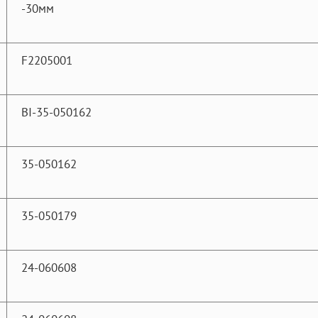
-30мм
F2205001
BI-35-050162
35-050162
35-050179
24-060608