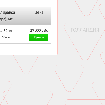
клиренса
Цена
ора), мм
29 300 руб.
ь: -30мм
: -30мм
Купить