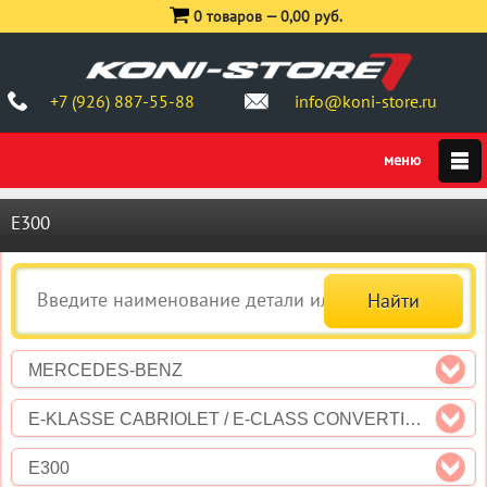
0 товаров —
0,00 руб.
+7 (926) 887-55-88
info@koni-store.ru
E300
MERCEDES-BENZ
E-KLASSE CABRIOLET / E-CLASS CONVERTIBLE (A207)
E300