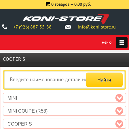
0 товаров —
0,00 руб.
+7 (926) 887-55-88
info@koni-store.ru
COOPER S
MINI
MINI COUPE (R58)
COOPER S