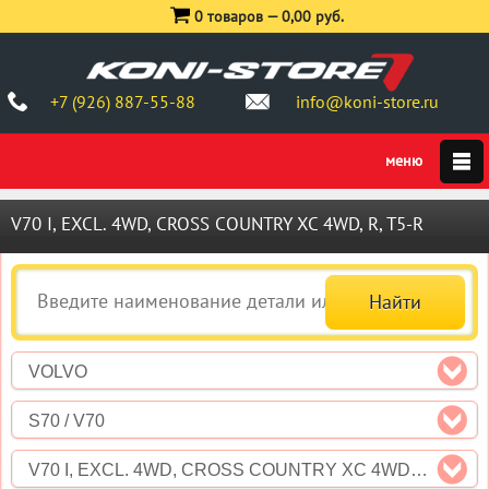
0 товаров —
0,00 руб.
+7 (926) 887-55-88
info@koni-store.ru
V70 I, EXCL. 4WD, CROSS COUNTRY XC 4WD, R, T5-R
VOLVO
S70 / V70
V70 I, EXCL. 4WD, CROSS COUNTRY XC 4WD, R, T5-R