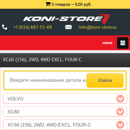
0 товаров —
0,00 руб.
+7 (926) 887-55-88
info@koni-store.ru
XC60 (156), 2WD, 4WD EXCL. FOUR-C
VOLVO
XC60
XC60 (156), 2WD, 4WD EXCL. FOUR-C